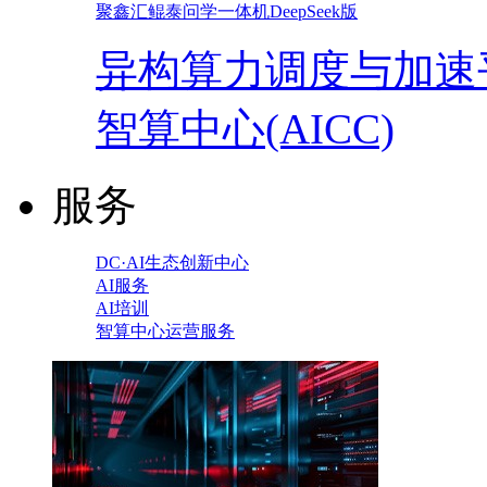
聚鑫汇鲲泰问学一体机DeepSeek版
异构算力调度与加速
智算中心(AICC)
服务
DC·AI生态创新中心
AI服务
AI培训
智算中心运营服务