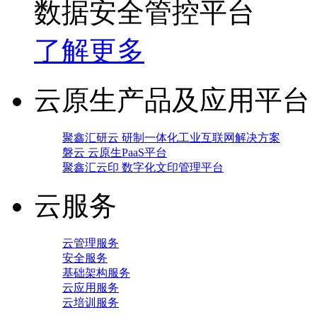
数据安全管控平台
了解更多
云原生产品及应用平台
聚鑫汇研云 研制一体化工业互联网解决方案
磐云 云原生PaaS平台
聚鑫汇云印 数字化文印管理平台
云服务
云管理服务
安全服务
基础架构服务
云应用服务
云培训服务