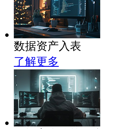
数据资产入表
了解更多