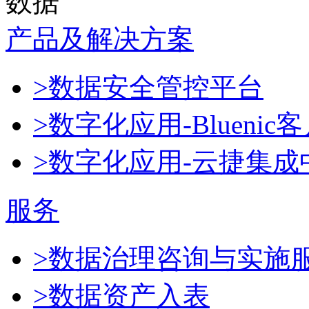
数据
产品及解决方案
>数据安全管控平台
>数字化应用-Blueni
>数字化应用-云捷集成
服务
>数据治理咨询与实施
>数据资产入表