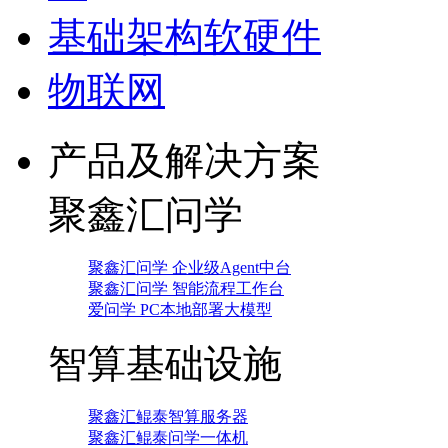
基础架构软硬件
物联网
产品及解决方案
聚鑫汇问学
聚鑫汇问学 企业级Agent中台
聚鑫汇问学 智能流程工作台
爱问学 PC本地部署大模型
智算基础设施
聚鑫汇鲲泰智算服务器
聚鑫汇鲲泰问学一体机