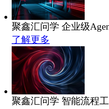
聚鑫汇问学 企业级Age
了解更多
聚鑫汇问学 智能流程