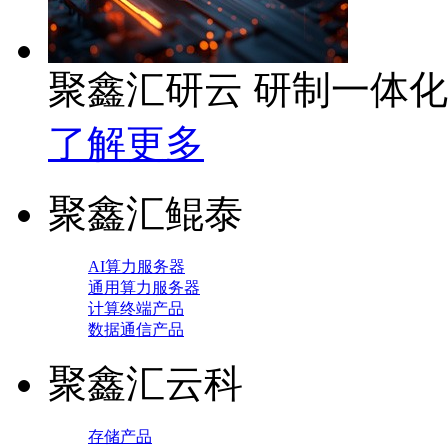
聚鑫汇研云 研制一体
了解更多
聚鑫汇鲲泰
AI算力服务器
通用算力服务器
计算终端产品
数据通信产品
聚鑫汇云科
存储产品