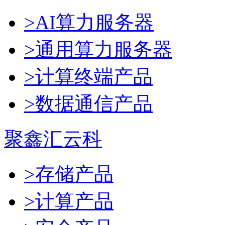
>AI算力服务器
>通用算力服务器
>计算终端产品
>数据通信产品
聚鑫汇云科
>存储产品
>计算产品