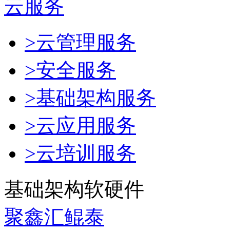
云服务
>云管理服务
>安全服务
>基础架构服务
>云应用服务
>云培训服务
基础架构软硬件
聚鑫汇鲲泰