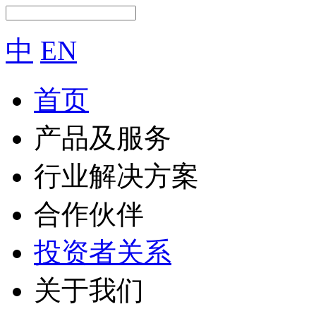
中
EN
首页
产品及服务
行业解决方案
合作伙伴
投资者关系
关于我们