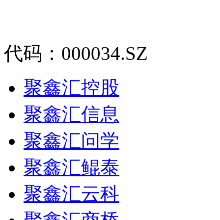
代码：000034.SZ
聚鑫汇控股
聚鑫汇信息
聚鑫汇问学
聚鑫汇鲲泰
聚鑫汇云科