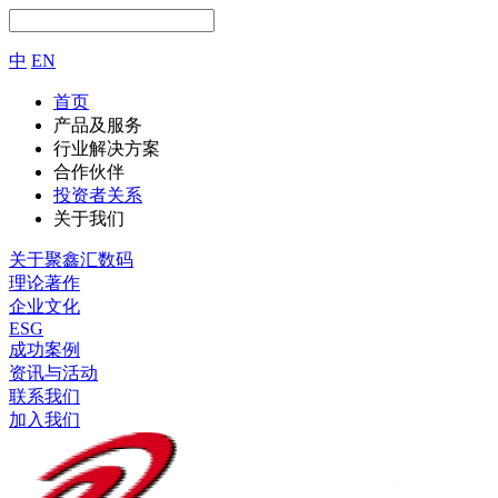
中
EN
首页
产品及服务
行业解决方案
合作伙伴
投资者关系
关于我们
关于聚鑫汇数码
理论著作
企业文化
ESG
成功案例
资讯与活动
联系我们
加入我们