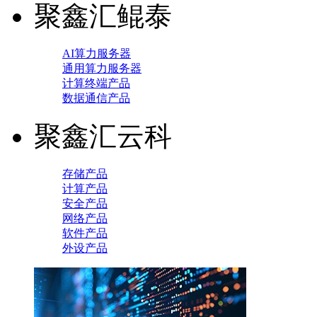
聚鑫汇鲲泰
AI算力服务器
通用算力服务器
计算终端产品
数据通信产品
聚鑫汇云科
存储产品
计算产品
安全产品
网络产品
软件产品
外设产品