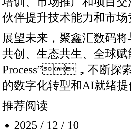
培训、市场推广和项目交
伙伴提升技术能力和市场
展望未来，聚鑫汇数
共创、生态共生、全球赋能
Process”，不断探
的数字化转型和AI就绪
推荐阅读
2025 / 12 / 10