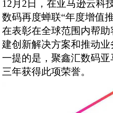
12月2日，在亚马逊云科技re
数码再度蝉联“年度增值
在表彰在全球范围内帮助
建创新解决方案和推动业
一提的是，聚鑫汇数
三年获得此项荣誉。