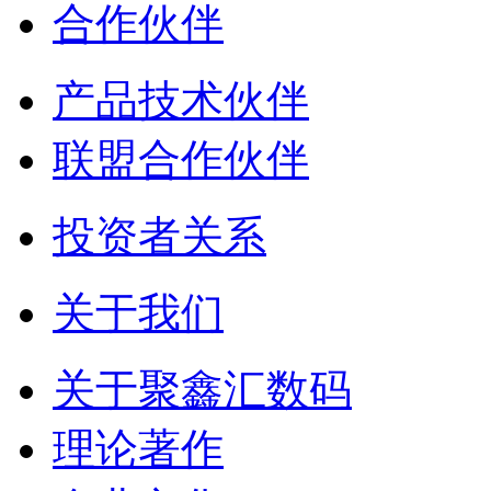
合作伙伴
产品技术伙伴
联盟合作伙伴
投资者关系
关于我们
关于聚鑫汇数码
理论著作