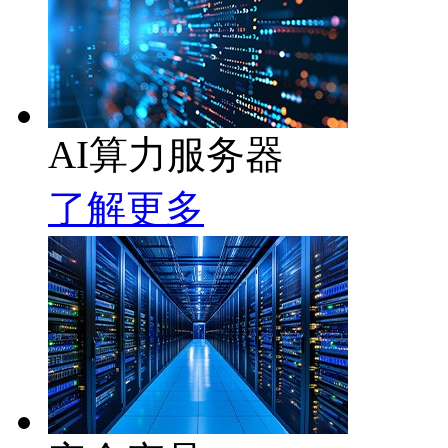
AI算力服务器
了解更多