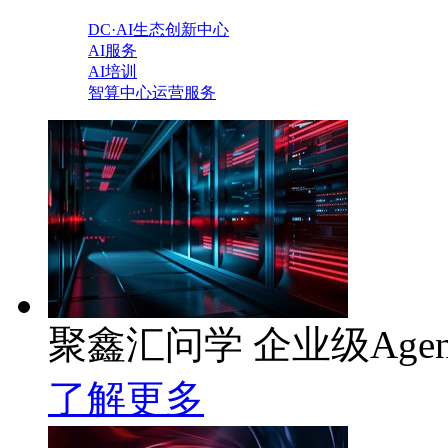
DC·AI生态创新中心
AI服务
AI培训
智算中心运营服务
聚鑫汇问学 企业级Age
了解更多