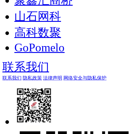
聚鑫汇商桥
山石网科
高科数聚
GoPomelo
联系我们
联系我们
隐私政策
法律声明
网络安全与隐私保护